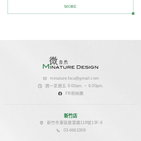
綠穹流光
# 100-200萬
# 大量植物
# 視聽佈線
# 20坪~30坪
# 自然
# 空氣淨化
# 新成屋
# WELL空氣
# WELL水
# 侘寂風
#
MORE