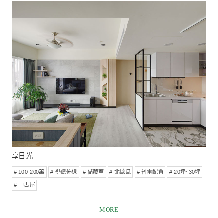
首頁
/
標籤總覽
/
# 100-200萬
新成屋
舊屋翻新
商業空間
顯示 1 - 