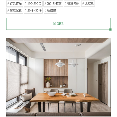
剛與柔之間的黑白灰向度
# 得獎作品
# 100-200萬
# 視聽佈線
# 20坪~30坪
# 現代風
# 空氣淨化
# 新成屋
# WELL空氣
MORE