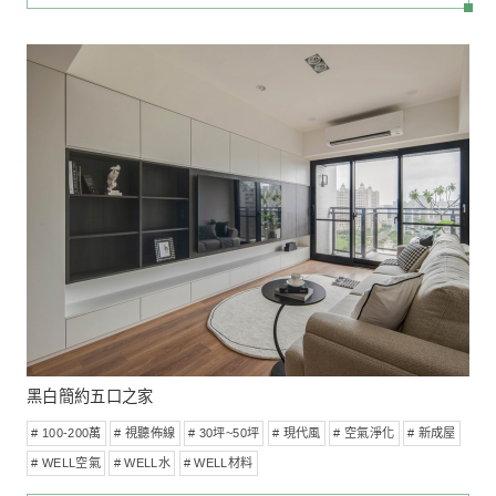
築樂居
# 100-200萬
# 視聽佈線
# 30坪~50坪
# 儲藏室
# 親子推薦
# 寵物推薦
# 新成屋
MORE