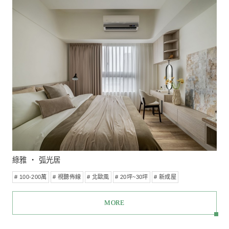
獨身女子宅
# 100-200萬
# 視聽佈線
# 北歐風
# 現代風
# 10坪~20坪
# 預售屋客變