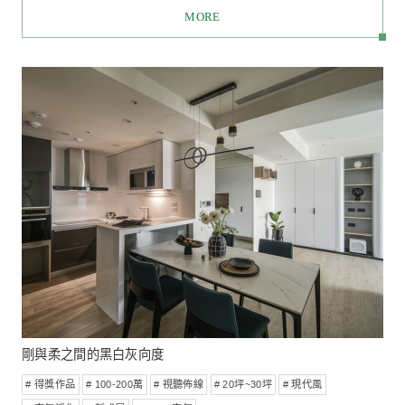
光影廊道
# 得獎作品
# 100-200萬
# 設計師推薦
# 視聽佈線
# 北歐
# 20坪~30坪
# 空氣淨化
# 新成屋
# 預售屋客變
# WELL