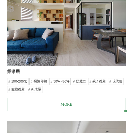
柔化邊界的親子居所
# 100-200萬
# 視聽佈線
# 儲藏室
# 20坪~30坪
# 親子推薦
# 新成屋
# WELL空氣
MORE