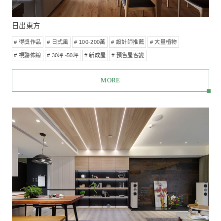
彷彿走進一杯奶茶裡！純白與木質的極致療癒
# 得獎作品
# 100-200萬
# 視聽佈線
# 北歐風
# 20坪~30坪
# 新成屋
# 預售屋客變