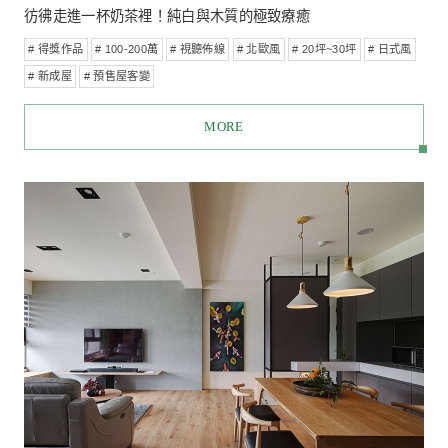
和色彩做朋友．彩色漸層之家
# 得獎作品
# 100-200萬
# 設計師推薦
# 視聽佈線
# 北歐
# 省電配置
# 20坪~30坪
# 新成屋
MORE