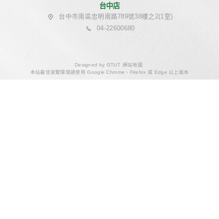
綠雅 ‧ 弧光居
# 100-200萬
# 視聽佈線
# 北歐風
# 20坪~30坪
# 新成屋