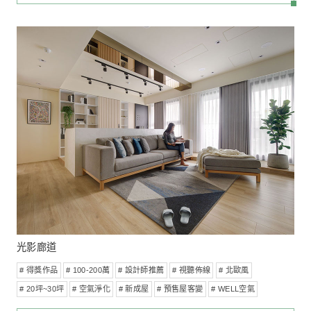
享日光
# 100-200萬
# 視聽佈線
# 儲藏室
# 北歐風
# 省電配置
#
# 中古屋
MORE