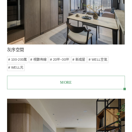
暖橘與霧黑 現代人文小宅
# 得獎作品
# 100-200萬
# 視聽佈線
# 20坪~30坪
# 現代風
# 空氣淨化
# 新成屋
# WELL空氣
# WELL材料