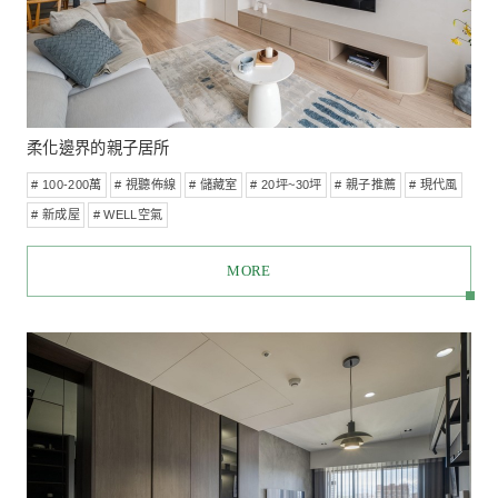
時尚精品宅
# 100-200萬
# 視聽佈線
# 30坪~50坪
# 現代風
# 空氣淨化
MORE