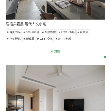
日出東方
# 得獎作品
# ⽇式風
# 100-200萬
# 設計師推薦
# 大量植
# 視聽佈線
# 30坪~50坪
# 新成屋
# 預售屋客變
MORE