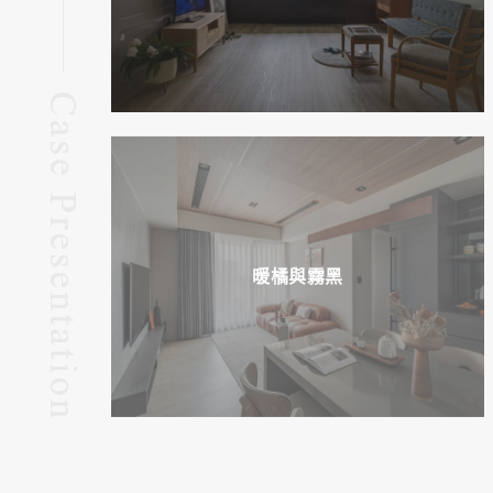
暖橘與霧黑