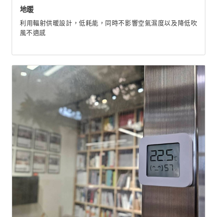
地暖
利用輻射供暖設計，低耗能，同時不影響空氣濕度以
風不適感