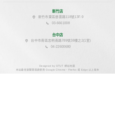
靜 · 心：療癒之所
# 得獎作品
# ⽇式風
# 設計師推薦
# 大量植物
# 30坪~50
# 豪宅推薦
# 自然療癒風
# 300萬以上
# 綠建築
# 除醛
#
# WELL水
# WELL材料
# WELL精神
MORE