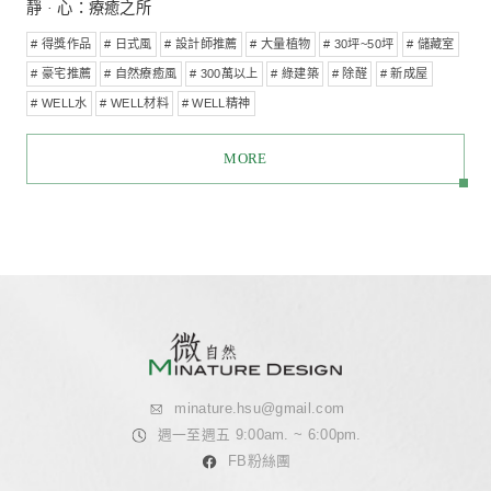
綠穹流光
# 100-200萬
# 大量植物
# 視聽佈線
# 20坪~30坪
# 自然
# 空氣淨化
# 新成屋
# WELL空氣
# WELL水
# 侘寂風
#
MORE