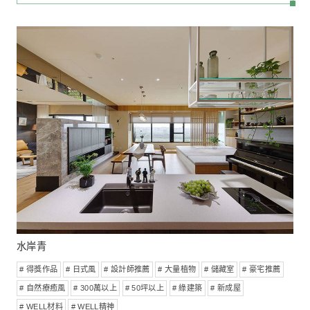
日出東方
# 得獎作品
# ⽇式風
# 100-200萬
# 設計師推薦
# 大量植
# 視聽佈線
# 30坪~50坪
# 新成屋
# 預售屋客變
MORE