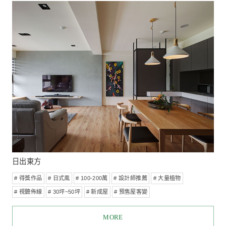
首頁
/
標籤總覽
/
# 大量植物
新成屋
舊屋翻新
商業空間
顯示 1 