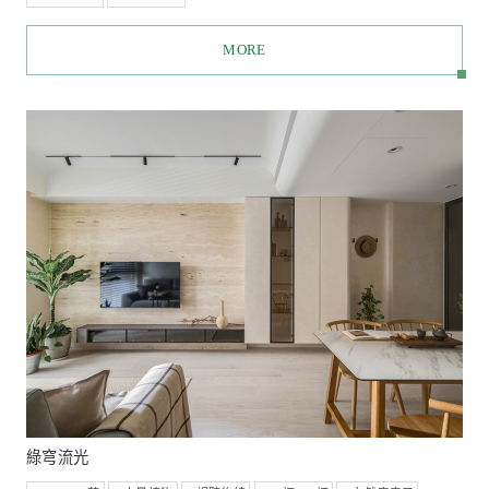
水岸青
# 得獎作品
# ⽇式風
# 設計師推薦
# 大量植物
# 儲藏室
# 自然療癒風
# 300萬以上
# 50坪以上
# 綠建築
# 新成屋
# WELL材料
# WELL精神