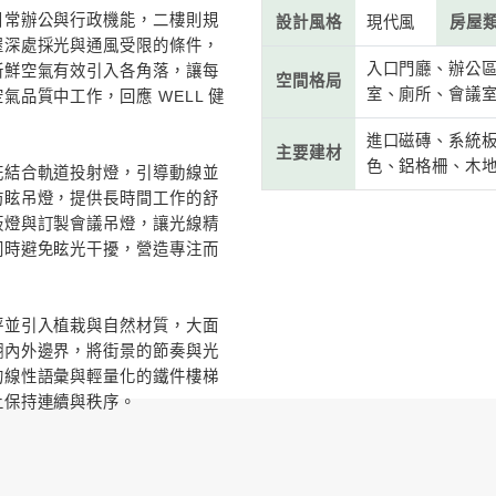
空氣
# 現代風
# 夾層
# 300萬以上
# 30坪~50坪
案
牌的辦公空間，品牌以「天然、手作」作為核
居
此理念轉化為空間語彙，思考如何在高密度的
一處兼具健康、效率與感受力的工作環境。
房
面，一樓配置日常辦公與行政機能，二樓則規
設
空間。面對街屋深處採光與通風受限的條件，
系統，將室外新鮮空氣有效引入各角落，讓每
空
定且友善的空氣品質中工作，回應 WELL 健
的重視。
主
樓以鋁格柵天花結合軌道投射燈，引導動線並