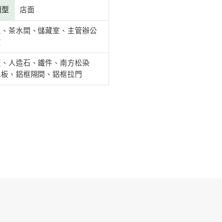
例背景
住成員
/
裝潢費用
300萬以上(不含家具
屋坪數
43坪
房屋位置
新竹縣竹北市
計風格
現代風
房屋類型
店面
入口門廳、辦公區、茶水間、儲藏室、主管
間格局
室、廁所、會議室
進口磁磚、系統板、人造石、鐵件、南方松
要建材
色、鋁格柵、木地板、鋁框隔間、鋁框拉門