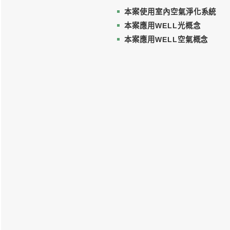
形塑清楚方向感；
適照明。二樓透過
準落在討論與閱讀
不壓迫的會議氛圍
入口空間刻意退縮
固定玻璃讓自然光
影帶入辦公日常。
設計，使兩層空間
使⽤⼯法
本案使用室內空
本案應用WELL
本案應用WELL