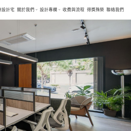
間
陪同看屋
客變設計
健康設計宅
關於我們
設計