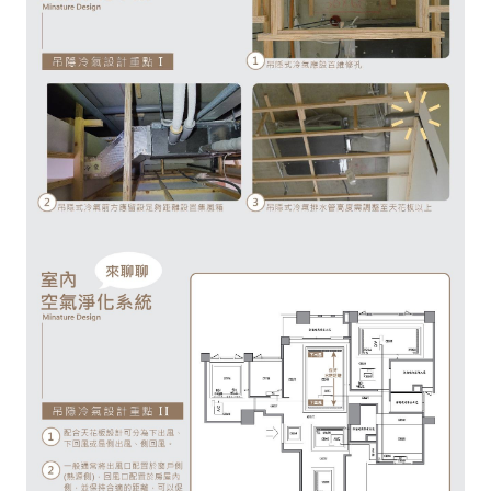
必要的維修孔，方便更換濾網與清潔保養。
分散風量 :
配合風管配置將出風分配於合適位置，可平
量，避免冷氣直吹到頭部。
配合其他吊隱式(隱藏式)設備 :
安裝全熱交換機、隱藏
設備(空氣淨化箱或無動力空氣清淨機)與隱藏式除濕機
天花板空間，因此會整合吊隱式冷氣一起安裝。
吊隱式冷氣的設計重點如下：
吊隱式冷氣維修孔傳統留設尺寸為 30 公分 X 60 公分或
X 60 公分，以方便清理濾網、水盤及更換機板等零件
佳，一般位於室內機的後方。近幾年來都以整機可卸下
留設原則，萬一留設維修孔尺寸不夠大，維修或更換機
要拆除天花板。
配合天花板設計可分為下出風、下回風或是側出風、側
般通常將出風口配置於窗戶側(熱源側)，回風口配置於
一出風一回風且保持合適的距離，可以促進空氣循環增
率，避免短循環。