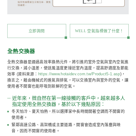
安裝吊隱式冷氣，天花板高度需降低 40 公分，規劃
件一併檢討，才不會使空間造成壓迫感。同時若需設置
出式出風)時，機身前緣距離出風口至少應預留 45 公
緣離牆(樑)應預留 30~45 公分的維修空間。
吊隱式冷氣排水管應調整至天花板以上高度。