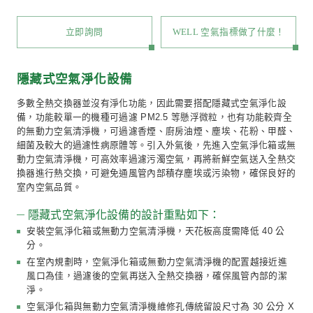
全熱交換器常見的配管方式可分為螺旋風管、PVC 硬管與
管。螺旋風管美觀，但施工價格較高，適合工業風裸露
設計。PVC 管轉接配件容易取得，大管轉接小管施工
配風量至各房間，施工價格便宜，但明管施工不夠美觀
天花板包覆的設計。PE 管施工簡易，管內潔淨度佳，
箱平均分配風量，缺點是價格高，適合有天花板包覆的
全熱交換器配置風管時，應注意預留足夠的天花板高度。
硬管施工方式為例，管徑最大的進風與排風口管徑為 6
通過樑下時，加上角料與矽酸鈣板封板厚度，至少需預留