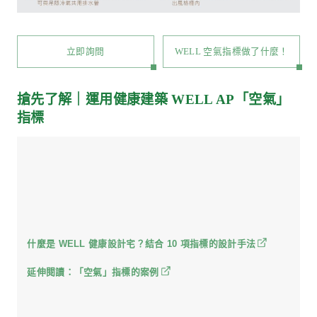
60 公分或 45 公分 X 45 公分，方便耗材更換與維
以整機可卸下的範圍為留設原則。