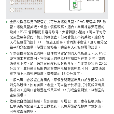
立即詢問
WELL 空氣指標
全熱交換器
全熱交換器是通過高效率換熱元件，將引進的室外空氣與
行交換，減小溫差，使送風溫度更接近室內溫度，提高舒
效率 (資料來源：
https://www.hotaidev.com.tw/Product5
換言之，藉由機械式的進氣與排氣，可以交換室內與室外
使用者不開窗也能呼吸到新鮮的空氣。
近年來，微自然在第一線接觸的客戶中，越
指定使用全熱交換器，基於以下幾點原因：
冬天怕冷、夏天怕熱，所以選擇家中長時間開著空調而
使用者。
緊鄰高速公路、高架橋或主要道路，開窗會造成室內落
音，因而不開窗的使用者。