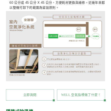
分高度。其他通往房間的風管或回風風管管徑為 4 吋
樑下加上木作封板厚度，需預留約 15 公分高度。
一般出風口會設置在房間內，每個房間配置出風口於房
對角為最佳，如有美觀上考量，可以整合於吊隱式冷氣
格柵內。迴風口會設置在公共區域中，形成空氣對流，
空氣循環。
依據微自然設計經驗，全熱迴風口可增設一到二處在鞋
鞋櫃底板則配合木工增設透氣孔，以負壓帶動鞋櫃內空
可有效去除異味。
與吊隱式冷氣規劃方式相同，安裝全熱交換器，天花板
低 40 公分，規劃時配合樓高條件一併檢討，才不會
迫感。
全熱交換器維修孔傳統留設尺寸為 60 公分 X 60 公分或
X 50 公分，方便濾網更換。近幾年來都以整機可卸下
設原則。
需規劃線控面板位置。