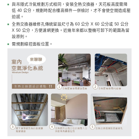
房屋位於風口、或開窗方向為東北方，冬季來臨時需緊
否則容易產生風切聲的使用者。
容易過敏或呼吸道感染的使用者。
通風不良或無窗戶的密閉空間，例如會議室、辦公室等
全熱交換器的設計重點如下：
天花板須預留 220V 電源給全熱交換器使用。
全熱交換器的室外進風口應遠離廚房油煙與馬路廢氣，
室外汙染空氣。室外排風口應遠離進風口，如能配置於
側為最佳，如受限於外牆條件，必須將進風口與排風口
屋同一側，排風口至少應距離進風口 120 公分以上。