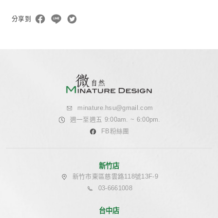
除濕模式適合喜歡室內不用太熱、乾爽的人，「水氣減少
熱較快，就會感到涼快。」』
因此，針對家中臥室、更衣室、儲藏室、地下室、音響室
乾燥的空間，微自然常搭配設置無動力隱藏式除濕機，將
空氣除溼後轉換成乾燥空氣送出，同時免除倒水煩惱。
隱藏式除濕機的設計重點如下：
安裝隱藏式除濕機，天花板高度需降低 40 公分。
隱藏式除濕機維修孔一般留設尺寸為 30 公分 X 60 
養與維修。近幾年來都以整機可卸下的範圍為留設原則
需規劃線控面板位置。
隱藏式除濕機的排水管應調整至天花板以上高度，或可
氣共用排水管。
出風口與回風口設置於室內房間內，每房一出風一回風
於吊隱式冷氣線型出風格柵內。