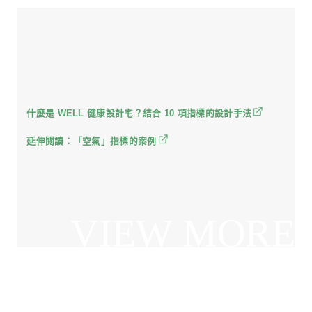
首頁
/
設計專欄
/
健康住宅設計
/
室內空氣淨化
健康住宅設計
智慧科技生活
裝修必學指南
翻修與工程
搶先了解｜運用健康建築 WELL AP
指標
什麼是 WELL 健康設計宅？結合 10 項指標的設計手