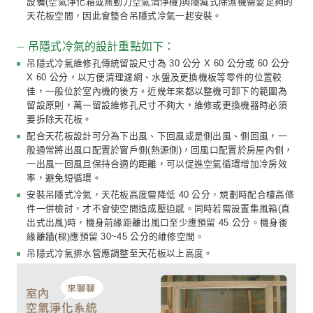
過敏、呼吸道感染、皮膚炎，是現代人常見的病症，同時
毒物質，包括甲醛、二手菸、廚房油煙等，都是微自然在
客戶時，最常被提起的且需要配合專業級設備改善的問題
因此，針對空氣品質以及溼度問題上，微自然在大坪數 V.
住宅提出了全室吊隱式冷氣，整合隱藏式全熱交換器、隱
化設備與除濕機的方案，吊隱式安裝能將所有設備隱藏於
既美觀又能配合微自然清新、簡約的設計風格，以下便將
吊隱式(隱藏式)設備的實際案例與您分享：
吊隱式冷氣
多數住宅考量維修與清潔濾網的便利性，以壁掛式冷氣為
大坪數住宅規劃上，為了以下三點原因會採用吊隱式冷氣
整體視覺的美觀 :
在天花板上只看的到線型出風與回風