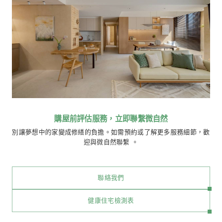
服務方案與費用
微自然室內設計提供單戶與多戶方案
方案
說明
針對單一戶，進行完整陪同
陪同看屋方案
$ 20
看屋專業評估
同一購屋階段，針對「同社
$ 25,
多戶比較方案
區」多戶比較，適合對屋況
3 戶
與風險特別謹慎之買方