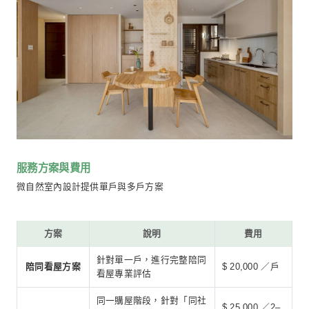
常見漏水熱點觀察
漏水與防水風險經驗判
斷
潮濕、水痕、壁癌可能成
對未來施工與修繕成本的
採光、通風、動線是否適
住
居住與裝修可行性評估
家庭成員使用需求與未來
初步判斷整體空間潛力與
Step 2 購屋決策與裝修方向建議
重要：採現場口頭回饋
是否適合購入並進行裝修