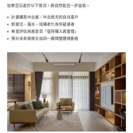
屋暨專業評估服務」， 協助您在購買之前，從居住安全
性與長期使用風險的角度，做出更安心的選擇。
您需要知道的
本服務為
「購屋前空間與屋況專業顧問」
， 由設計團隊
進行判斷與建議，
非驗屋服務，亦不取代結構技師或專
之鑑定
。
當現場發現需進一步確認的狀況， 我們將如實提醒，並
關專業單位進行檢測。
適合對象
如果您正處於以下情況，微自然能近一步協助。
計畫購買中古屋／中古透天的自住客戶
對屋況、漏水、結構老化有所疑慮者