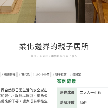
柔化邊界的
首頁
/
新成屋
/
柔化邊界