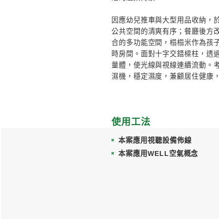
# WELL空氣
# 新成
設計簡述
本案為一戶三口之
發，回應孩子成長
化空間邊界的尺度
活的溫柔背景。
因應幼兒推車與大
公共空間的清爽有
合的多功能空間，
時房間。面對十字
量體，使光線與視
濕機，穩定濕度，