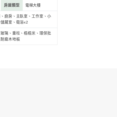
薦
# 儲藏室
例背景
住成員
二大人一小孩
裝潢費用
100-200萬
屋坪數
30坪
房屋位置
台中市梧棲
計風格
現代風
房屋類型
電梯大樓
玄關、客廳、餐廳、廚房、主臥室、工作室
間格局
孩房、多功能室、儲藏室、衛浴x2
鋁框玻璃、水波紋玻璃、重柱、榻榻米、環
要建材
批板、藝術漆、超耐磨木地板