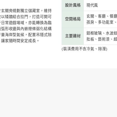
屋
# 20坪~30坪
# 視聽佈線
# 現代風
# 100-200萬
# 親子推
案
家的親子住宅，微自然從日常生活的安全感出
居
與家庭使用需求的變化。設計以圓弧、斜角柔
，降低銳利線條帶來的干擾，讓家成為承接生
房
設
型用品收納，於玄關旁規劃獨立儲藏室，維持
序；餐廳後方改以矮牆結合拉門，打造可開可
空
榻榻米作為孩子日常遊戲場域，亦能轉換為臨
交錯樑柱，透過弧形收邊與內嵌燈條弱化結構
線連續流動。考量海岸型氣候，配置吊隱式除
主
兼顧居住健康，讓家隨時間安定成長。